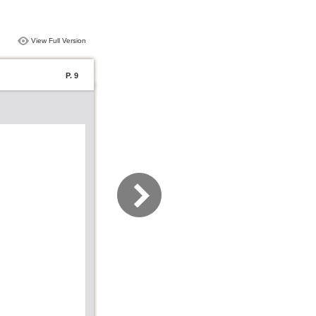
View Full Version
P. 9